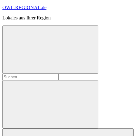
Zum
OWL-REGIONAL.de
Inhalt
Lokales aus Ihrer Region
springen
Suchformular
Suchen
öffnen
nach:
Suchen