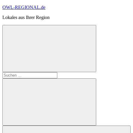
Zum
OWL-REGIONAL.de
Inhalt
Lokales aus Ihrer Region
springen
Suchformular
Suchen
öffnen
nach:
Suchen