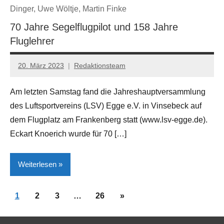
Dinger, Uwe Wöltje, Martin Finke
Kreis
70 Jahre Segelflugpilot und 158 Jahre
Lippe
Fluglehrer
Lokales
Schieder-
20. März 2023
Redaktionsteam
Schwalenberg
Am letzten Samstag fand die Jahreshauptversammlung
Steinheim
des Luftsportvereins (LSV) Egge e.V. in Vinsebeck auf
dem Flugplatz am Frankenberg statt (www.lsv-egge.de).
Eckart Knoerich wurde für 70 […]
Weiterlesen
Seitennummerierung
Gesellschaft/Politik
Nächste
1
2
3
…
26
»
der
Beiträge
Kreis