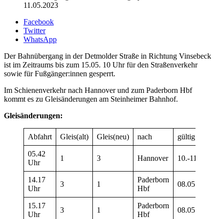
11.05.2023
Facebook
Twitter
WhatsApp
Der Bahnübergang in der Detmolder Straße in Richtung Vinsebeck
ist im Zeitraums bis zum 15.05. 10 Uhr für den Straßenverkehr
sowie für Fußgänger:innen gesperrt.
Im Schienenverkehr nach Hannover und zum Paderborn Hbf
kommt es zu Gleisänderungen am Steinheimer Bahnhof.
Gleisänderungen:
Abfahrt
Gleis(alt)
Gleis(neu)
nach
gültig am
05.42
1
3
Hannover
10.-11.05.20
Uhr
14.17
Paderborn
3
1
08.05.2023
Uhr
Hbf
15.17
Paderborn
3
1
08.05.2023
Uhr
Hbf