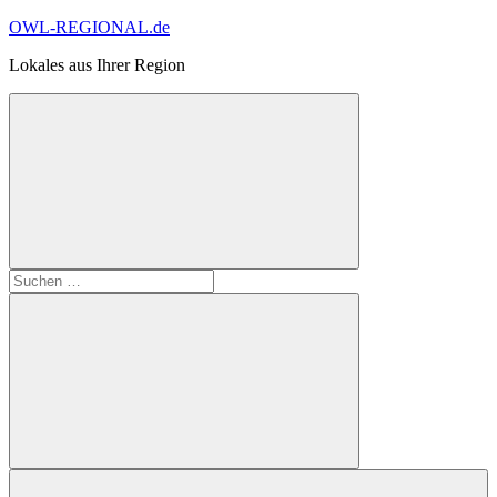
Zum
OWL-REGIONAL.de
Inhalt
Lokales aus Ihrer Region
springen
Suchformular
Suchen
öffnen
nach:
Suchen