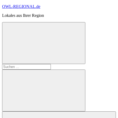
Zum
OWL-REGIONAL.de
Inhalt
Lokales aus Ihrer Region
springen
Suchformular
Suchen
öffnen
nach:
Suchen