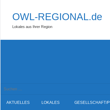
Zum
Inhalt
OWL-REGIONAL.de
springen
Lokales aus Ihrer Region
Suchformular
Suchen
öffnen
nach:
AKTUELLES
LOKALES
GESELLSCHAFT/P