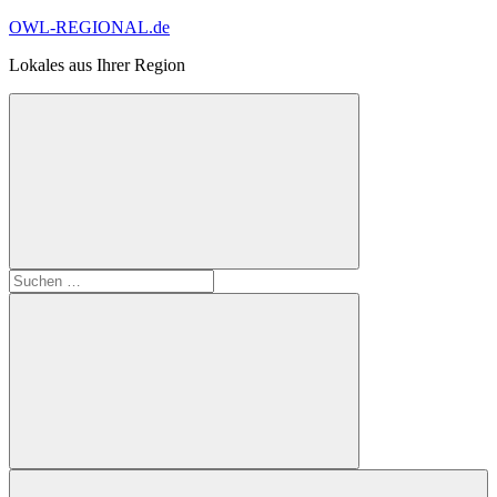
Zum
OWL-REGIONAL.de
Inhalt
Lokales aus Ihrer Region
springen
Suchformular
Suchen
öffnen
nach:
Suchen