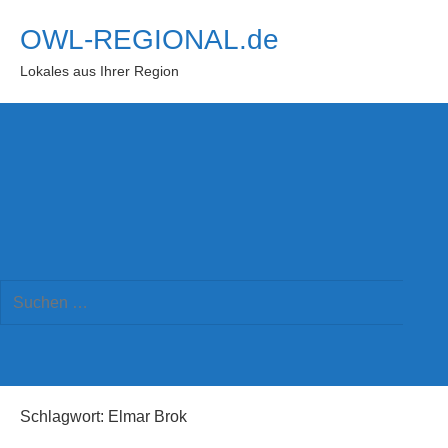
Zum
OWL-REGIONAL.de
Inhalt
springen
Lokales aus Ihrer Region
Suchformular
Suchen
öffnen
Such
nach:
Schlagwort:
Elmar Brok