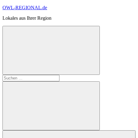
Zum
OWL-REGIONAL.de
Inhalt
Lokales aus Ihrer Region
springen
Suchformular
Suchen
öffnen
nach:
Suchen