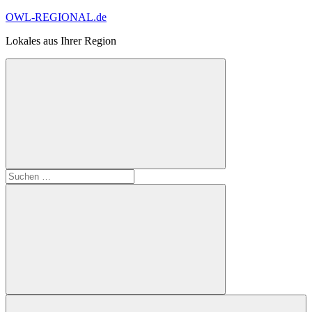
Zum
OWL-REGIONAL.de
Inhalt
Lokales aus Ihrer Region
springen
Suchformular
Suchen
öffnen
nach:
Suchen