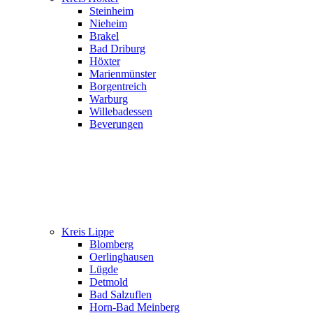
Steinheim
Nieheim
Brakel
Bad Driburg
Höxter
Marienmünster
Borgentreich
Warburg
Willebadessen
Beverungen
Kreis Lippe
Blomberg
Oerlinghausen
Lügde
Detmold
Bad Salzuflen
Horn-Bad Meinberg