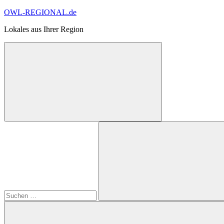
Zum
OWL-REGIONAL.de
Inhalt
Lokales aus Ihrer Region
springen
Suchformular
Suchen
öffnen
nach:
Suchen