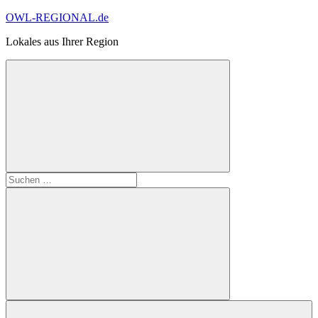
Zum
OWL-REGIONAL.de
Inhalt
Lokales aus Ihrer Region
springen
Suchformular
Suchen
öffnen
nach:
Suchen