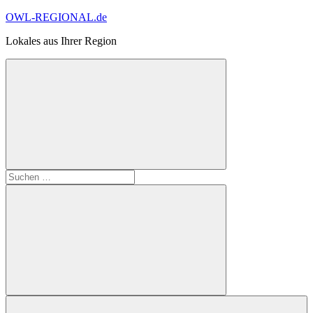
Zum
OWL-REGIONAL.de
Inhalt
Lokales aus Ihrer Region
springen
Suchformular
Suchen
öffnen
nach:
Suchen