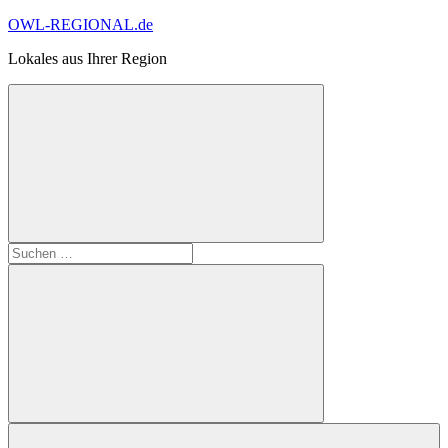
Zum
OWL-REGIONAL.de
Inhalt
Lokales aus Ihrer Region
springen
Suchformular
Suchen
öffnen
nach:
Suchen