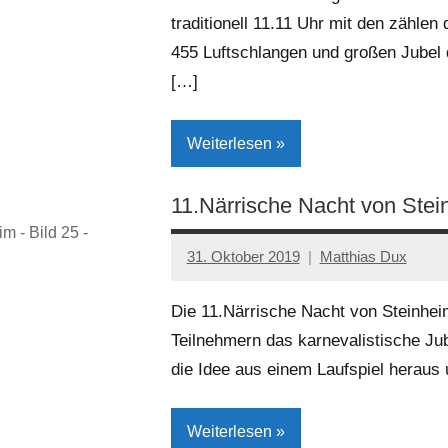
traditionell 11.11 Uhr mit den zählen
455 Luftschlangen und großen Jubel 
[…]
Weiterlesen
11.Närrische Nacht von Stei
Kreis
m - Bild 25 -
Höxter
31. Oktober 2019
Matthias Dux
Kultur
Die 11.Närrische Nacht von Steinheim
Lokales
Teilnehmern das karnevalistische Ju
Steinheim
die Idee aus einem Laufspiel heraus 
Weiterlesen