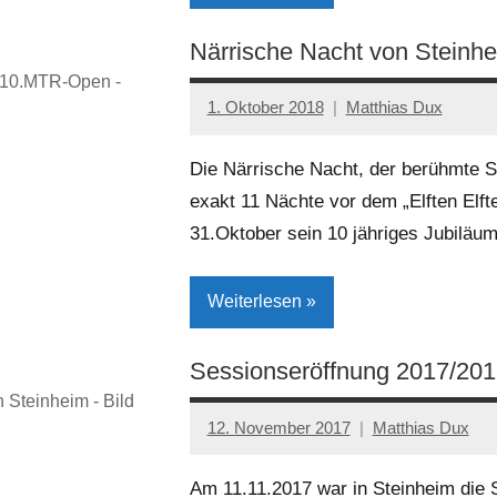
Närrische Nacht von Stein
Kreis
- 10.MTR-Open -
Höxter
1. Oktober 2018
Matthias Dux
Kultur
Die Närrische Nacht, der berühmte S
Lokales
exakt 11 Nächte vor dem „Elften Elften
Steinheim
31.Oktober sein 10 jähriges Jubiläu
Weiterlesen
Sessionseröffnung 2017/201
Kreis
 Steinheim - Bild
Höxter
12. November 2017
Matthias Dux
Lokales
Am 11.11.2017 war in Steinheim die 
Sport