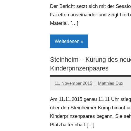
Der Bericht setzt sich mit der Sessio
Steinheim
Facetten auseinander und zeigt hierbe
Material. […]
Weiterlesen
Steinheim – Kürung des neu
Kreis
Kinderprinzenpaares
Höxter
Kultur
11. November 2015
Matthias Dux
Lokales
Am 11.11.2015 genau 11.11 Uhr stieg
Steinheim
über den Steinheimer Kump hinauf u
Kinderprinzenpaares begann. Sie se
Platzhalterinhalt […]