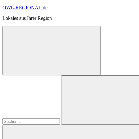
Zum
OWL-REGIONAL.de
Inhalt
Lokales aus Ihrer Region
springen
Suchformular
Suchen
öffnen
nach:
Suchen