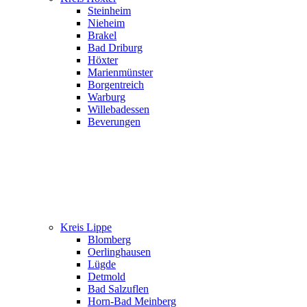
Steinheim
Nieheim
Brakel
Bad Driburg
Höxter
Marienmünster
Borgentreich
Warburg
Willebadessen
Beverungen
Kreis Lippe
Blomberg
Oerlinghausen
Lügde
Detmold
Bad Salzuflen
Horn-Bad Meinberg