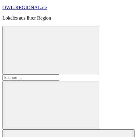
Zum
OWL-REGIONAL.de
Inhalt
Lokales aus Ihrer Region
springen
Suchformular
Suchen
öffnen
nach:
Suchen