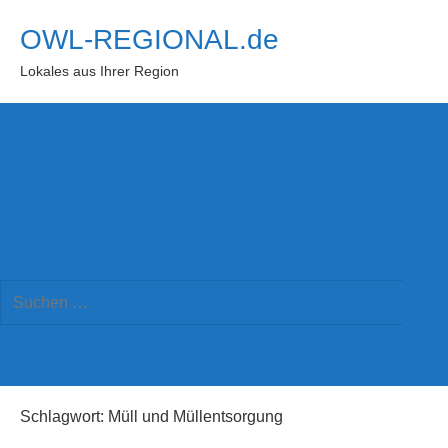
Zum
OWL-REGIONAL.de
Inhalt
springen
Lokales aus Ihrer Region
Suchformular
Suchen
öffnen
Such
nach:
Schlagwort:
Müll und Müllentsorgung