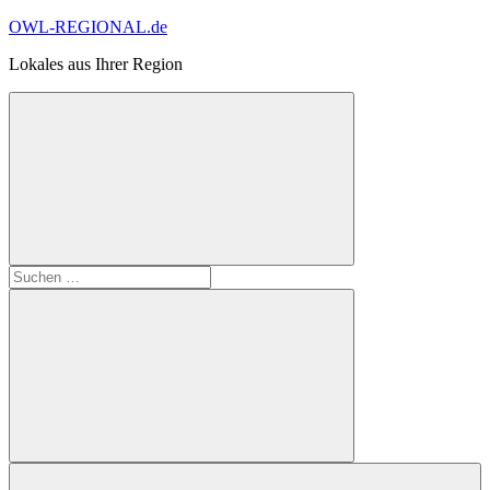
Zum
OWL-REGIONAL.de
Inhalt
Lokales aus Ihrer Region
springen
Suchformular
Suchen
öffnen
nach:
Suchen