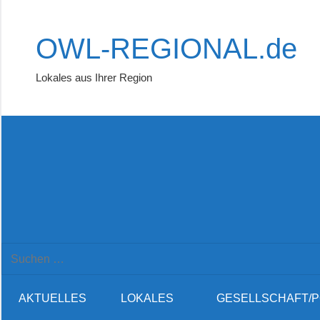
Zum
Inhalt
OWL-REGIONAL.de
springen
Lokales aus Ihrer Region
Suchformular
Suchen
öffnen
nach:
AKTUELLES
LOKALES
GESELLSCHAFT/P