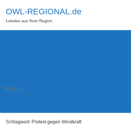
Zum
OWL-REGIONAL.de
Inhalt
springen
Lokales aus Ihrer Region
Suchformular
Suchen
öffnen
Such
nach:
Schlagwort:
Protest gegen Windkraft