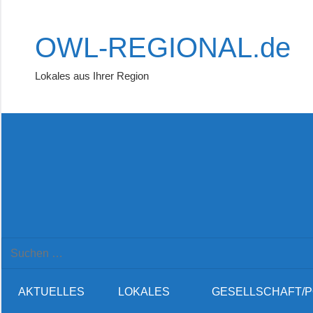
Zum
Inhalt
OWL-REGIONAL.de
springen
Lokales aus Ihrer Region
Suchformular
Suchen
öffnen
nach:
AKTUELLES
LOKALES
GESELLSCHAFT/P