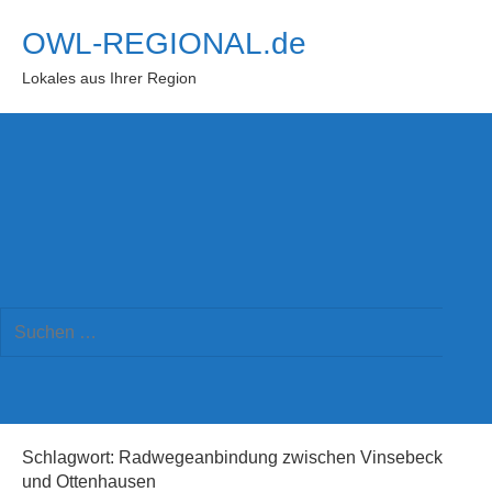
Zum
OWL-REGIONAL.de
Inhalt
springen
Lokales aus Ihrer Region
Suchformular
Suchen
öffnen
Such
nach:
Schlagwort:
Radwegeanbindung zwischen Vinsebeck
und Ottenhausen