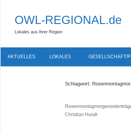
Zum
Inhalt
OWL-REGIONAL.de
springen
Lokales aus Ihrer Region
AKTUELLES
LOKALES
GESELLSCHAFT/P
Schlagwort:
Rosenmontagmorg
Rosenmontagmorgenordenträger
Christian Hundt