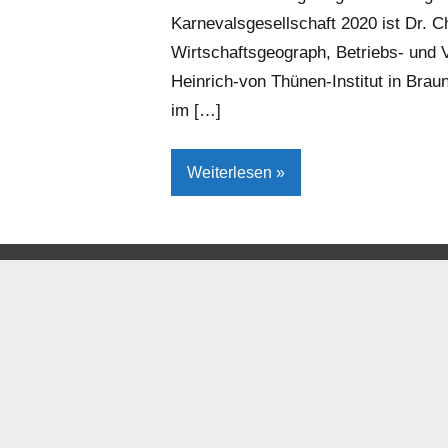
Karnevalsgesellschaft 2020 ist Dr. Ch
Wirtschaftsgeograph, Betriebs- und V
Heinrich-von Thünen-Institut in Brau
im […]
Weiterlesen
Gesellschaft/Politik
Kreis
Höxter
Kultur
Lokales
Steinheim