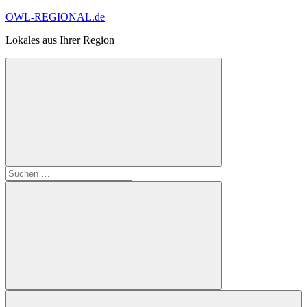
Zum
OWL-REGIONAL.de
Inhalt
Lokales aus Ihrer Region
springen
Suchformular
Suchen
öffnen
nach:
Suchen