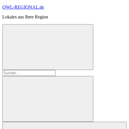
Zum
OWL-REGIONAL.de
Inhalt
Lokales aus Ihrer Region
springen
Suchformular
Suchen
öffnen
nach:
Suchen