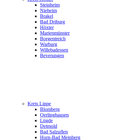
Steinheim
Nieheim
Brakel
Bad Driburg
Höxter
Marienmünster
Borgentreich
Warburg
Willebadessen
Beverungen
Kreis Lippe
Blomberg
Oerlinghausen
Lügde
Detmold
Bad Salzuflen
Horn-Bad Meinberg