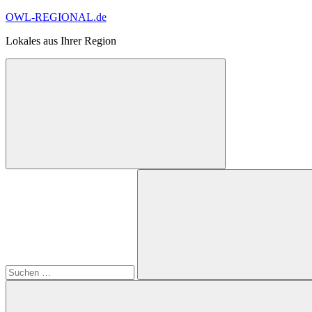
Zum
OWL-REGIONAL.de
Inhalt
Lokales aus Ihrer Region
springen
Suchformular
Suchen
öffnen
nach:
Suchen