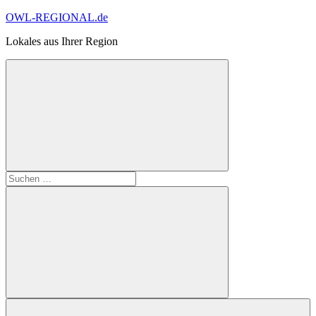
Zum
OWL-REGIONAL.de
Inhalt
Lokales aus Ihrer Region
springen
Suchformular
Suchen
öffnen
nach:
Suchen