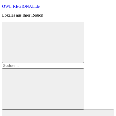
Zum
OWL-REGIONAL.de
Inhalt
Lokales aus Ihrer Region
springen
Suchformular
Suchen
öffnen
nach:
Suchen