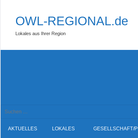
Zum
Inhalt
OWL-REGIONAL.de
springen
Lokales aus Ihrer Region
Suchformular
Suchen
öffnen
nach:
AKTUELLES
LOKALES
GESELLSCHAFT/P