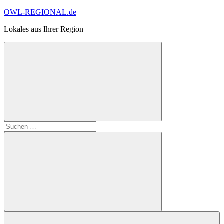
Zum
OWL-REGIONAL.de
Inhalt
Lokales aus Ihrer Region
springen
Suchformular
Suchen
öffnen
nach:
Suchen