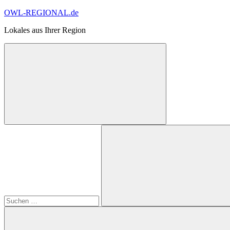
Zum
OWL-REGIONAL.de
Inhalt
Lokales aus Ihrer Region
springen
Suchformular
Suchen
öffnen
nach:
Suchen