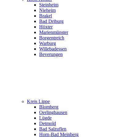
Steinheim
Nieheim
Brakel
Bad Driburg
Höxter
Marienmünster
Borgentreich
Warburg
Willebadessen
Beverungen
Kreis Lippe
Blomberg
Oerlinghausen
Lügde
Detmold
Bad Salzuflen
Horn-Bad Meinberg