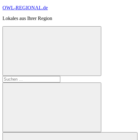
Zum
OWL-REGIONAL.de
Inhalt
Lokales aus Ihrer Region
springen
Suchformular
Suchen
öffnen
nach:
Suchen