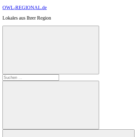
Zum
OWL-REGIONAL.de
Inhalt
Lokales aus Ihrer Region
springen
Suchformular
Suchen
öffnen
nach:
Suchen