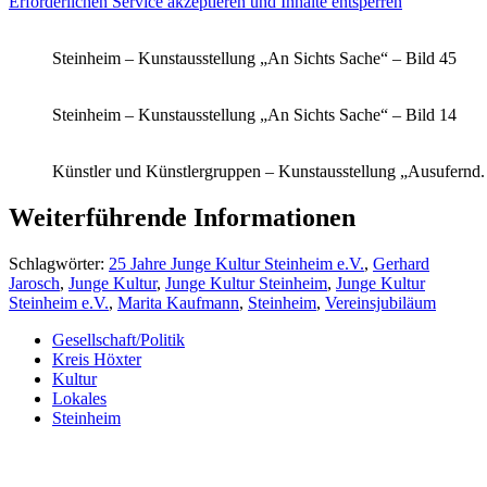
Erforderlichen Service akzeptieren und Inhalte entsperren
Steinheim – Kunstausstellung „An Sichts Sache“ – Bild 45
Steinheim – Kunstausstellung „An Sichts Sache“ – Bild 14
Künstler und Künstlergruppen – Kunstausstellung „Ausufernd.
Weiterführende Informationen
Schlagwörter:
25 Jahre Junge Kultur Steinheim e.V.
,
Gerhard
Jarosch
,
Junge Kultur
,
Junge Kultur Steinheim
,
Junge Kultur
Steinheim e.V.
,
Marita Kaufmann
,
Steinheim
,
Vereinsjubiläum
Gesellschaft/Politik
Kreis Höxter
Kultur
Lokales
Steinheim