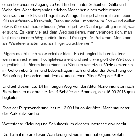
einen besonderen Zugang zu Gott finden. In der Schönheit, Stille und
Weite des Weserberglandes erleben Menschen einen wohltuenden
Kontrast zur Hektik und Enge ihres Alltags.
Einige haben in ihrem Leben
Krisen erfahren – Krankheit, Trennung oder Umbrüche im Job – und wollen
etwas über sich herausfinden. „Wer pilgert, weiß anfangs oft gar nicht, was
er sucht. Es kann viel auf dem Weg passieren, man verändert sich, man
legt einen inneren Weg zurück, findet Lösungen für Probleme. Man kann
als Wanderer starten und als Pilger zurückkehren.“
Pilgern macht mich so wunderbar klein. Es ist unglaublich entlastend,
wenn man auf einem Hochplateau steht und sieht, wie groß die Welt doch
eigentlich ist. Pilgern kann einen ins Staunen versetzen.
Viele denken so
im Gehen über Sinn- und Lebensfragen nach und über die Bewahrung der
Schöpfung, besonders auf dem ökumenischen Pilger-Weg der Stille.
Und auf diesem ca. 14 km langen Weg von der Abtei Marienmünster nach
Brenkhausen möchte sie Josef Schäfer am Sonntag, den 16.09.2018 gern
begleiten.
Start der Pilgerwanderung ist um 13.00 Uhr an der Abtei Marienmünster
der Parkplatz Kirche.
Wetterfeste Kleidung und Schuhwerk im eigenen Interesse erwünscht.
Die Teilnahme an dieser Wanderung ist wie immer auf eigene Gefahr.