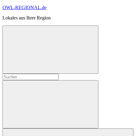
Zum
OWL-REGIONAL.de
Inhalt
Lokales aus Ihrer Region
springen
Suchformular
Suchen
öffnen
nach:
Suchen