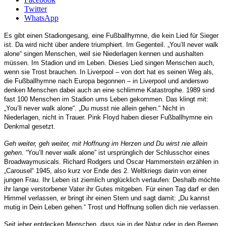
Twitter
WhatsApp
Es gibt einen Stadiongesang, eine Fußballhymne, die kein Lied für Sieger
ist. Da wird nicht über andere triumphiert. Im Gegenteil. „You’ll never walk
alone“ singen Menschen, weil sie Niederlagen kennen und aushalten
müssen. Im Stadion und im Leben. Dieses Lied singen Menschen auch,
wenn sie Trost brauchen. In Liverpool – von dort hat es seinen Weg als‚
die Fußballhymne nach Europa begonnen – in Liverpool und anderswo
denken Menschen dabei auch an eine schlimme Katastrophe. 1989 sind
fast 100 Menschen im Stadion ums Leben gekommen. Das klingt mit:
„You’ll never walk alone“. „Du musst nie allein gehen.“ Nicht in
Niederlagen, nicht in Trauer. Pink Floyd haben dieser Fußballhymne ein
Denkmal gesetzt.
Geh weiter, geh weiter, mit Hoffnung im Herzen
und Du wirst nie allein
gehen.
“You’ll never walk alone” ist ursprünglich der Schlusschor eines
Broadwaymusicals. Richard Rodgers und Oscar Hammerstein erzählen in
„Carousel“ 1945, also kurz vor Ende des 2. Weltkriegs darin von einer
jungen Frau. Ihr Leben ist ziemlich unglücklich verlaufen: Deshalb möchte
ihr lange verstorbener Vater ihr Gutes mitgeben. Für einen Tag darf er den
Himmel verlassen, er bringt ihr einen Stern und sagt damit: „Du kannst
mutig in Dein Leben gehen.“ Trost und Hoffnung sollen dich nie verlassen.
Seit jeher entdecken Menschen, dass sie in der Natur oder in den Bergen