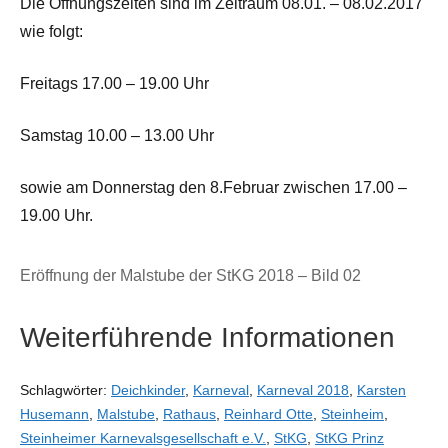
Die Öffnungszeiten sind im Zeitraum 08.01. – 08.02.2017
wie folgt:
Freitags 17.00 – 19.00 Uhr
Samstag 10.00 – 13.00 Uhr
sowie am Donnerstag den 8.Februar zwischen 17.00 –
19.00 Uhr.
Eröffnung der Malstube der StKG 2018 – Bild 02
Weiterführende Informationen
Schlagwörter:
Deichkinder
,
Karneval
,
Karneval 2018
,
Karsten
Husemann
,
Malstube
,
Rathaus
,
Reinhard Otte
,
Steinheim
,
Steinheimer Karnevalsgesellschaft e.V.
,
StKG
,
StKG Prinz