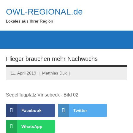
Zum
OWL-REGIONAL.de
Inhalt
springen
Lokales aus Ihrer Region
Such
öffn
Flieger brauchen mehr Nachwuchs
11. April 2019
Matthias Dux
Segelflugplatz Vinsebeck - Bild 02
Facebook
Twitter
WhatsApp