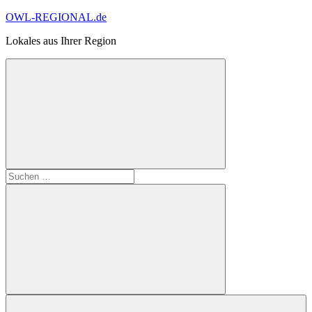
Zum
OWL-REGIONAL.de
Inhalt
Lokales aus Ihrer Region
springen
Suchformular
Suchen
öffnen
nach:
Suchen