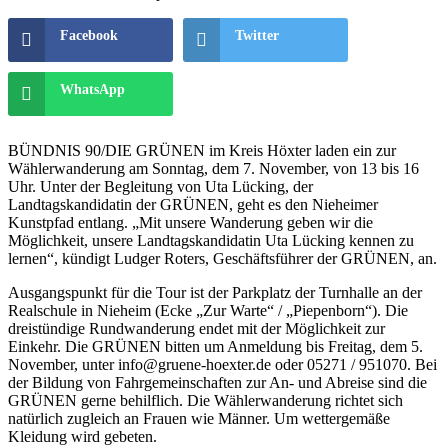
Facebook
Twitter
WhatsApp
BÜNDNIS 90/DIE GRÜNEN im Kreis Höxter laden ein zur
Wählerwanderung am Sonntag, dem 7. November, von 13 bis 16
Uhr. Unter der Begleitung von Uta Lücking, der
Landtagskandidatin der GRÜNEN, geht es den Nieheimer
Kunstpfad entlang. „Mit unsere Wanderung geben wir die
Möglichkeit, unsere Landtagskandidatin Uta Lücking kennen zu
lernen“, kündigt Ludger Roters, Geschäftsführer der GRÜNEN, an.
Ausgangspunkt für die Tour ist der Parkplatz der Turnhalle an der
Realschule in Nieheim (Ecke „Zur Warte“ / „Piepenborn“). Die
dreistündige Rundwanderung endet mit der Möglichkeit zur
Einkehr. Die GRÜNEN bitten um Anmeldung bis Freitag, dem 5.
November, unter info@gruene-hoexter.de oder 05271 / 951070. Bei
der Bildung von Fahrgemeinschaften zur An- und Abreise sind die
GRÜNEN gerne behilflich. Die Wählerwanderung richtet sich
natürlich zugleich an Frauen wie Männer. Um wettergemäße
Kleidung wird gebeten.