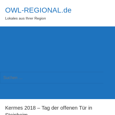
Zum
OWL-REGIONAL.de
Inhalt
springen
Lokales aus Ihrer Region
Suchformular
Suchen
öffnen
Such
nach:
Kermes 2018 – Tag der offenen Tür in
Steinheim