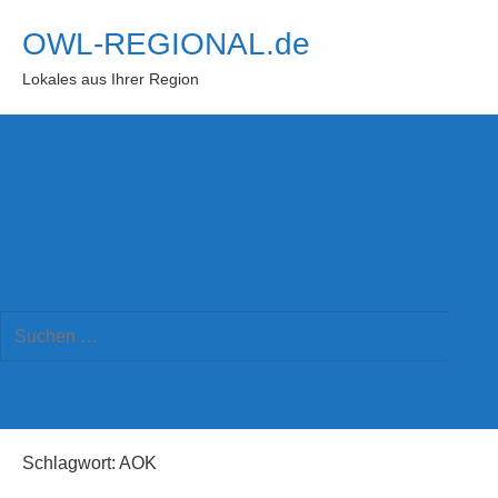
Zum
OWL-REGIONAL.de
Inhalt
springen
Lokales aus Ihrer Region
Suchformular
Suchen
öffnen
Such
nach:
Schlagwort:
AOK