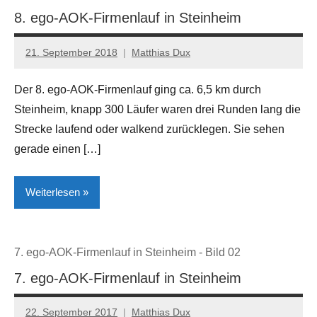
8. ego-AOK-Firmenlauf in Steinheim
Lokales
Sport
21. September 2018
Matthias Dux
Steinheim
Der 8. ego-AOK-Firmenlauf ging ca. 6,5 km durch
Steinheim, knapp 300 Läufer waren drei Runden lang die
Strecke laufend oder walkend zurücklegen. Sie sehen
gerade einen […]
Weiterlesen
Kreis
7. ego-AOK-Firmenlauf in Steinheim - Bild 02
Höxter
7. ego-AOK-Firmenlauf in Steinheim
Lokales
Sport
22. September 2017
Matthias Dux