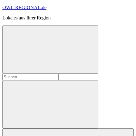
Zum
OWL-REGIONAL.de
Inhalt
Lokales aus Ihrer Region
springen
Suchformular
Suchen
öffnen
nach:
Suchen