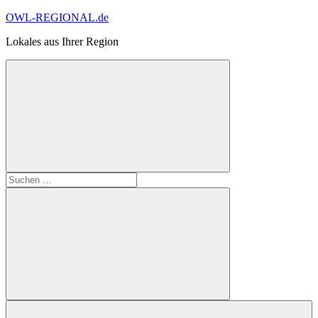
Zum
OWL-REGIONAL.de
Inhalt
Lokales aus Ihrer Region
springen
Suchformular
Suchen
öffnen
nach:
Suchen