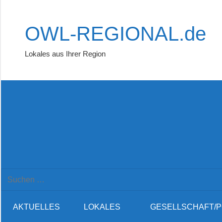
Zum
Inhalt
OWL-REGIONAL.de
springen
Lokales aus Ihrer Region
Suchformular
Suchen
öffnen
nach:
AKTUELLES
LOKALES
GESELLSCHAFT/P