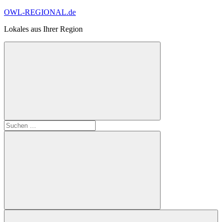
Zum
OWL-REGIONAL.de
Inhalt
Lokales aus Ihrer Region
springen
Suchformular
Suchen
öffnen
nach:
Suchen