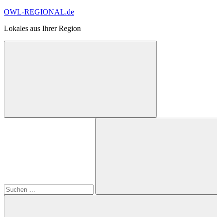
Zum
OWL-REGIONAL.de
Inhalt
Lokales aus Ihrer Region
springen
Suchformular
Suchen
öffnen
nach:
Suchen