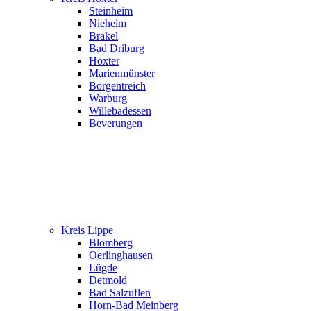
Steinheim
Nieheim
Brakel
Bad Driburg
Höxter
Marienmünster
Borgentreich
Warburg
Willebadessen
Beverungen
Kreis Lippe
Blomberg
Oerlinghausen
Lügde
Detmold
Bad Salzuflen
Horn-Bad Meinberg