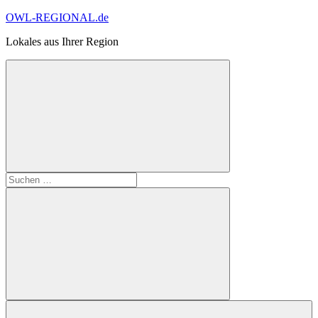
Zum
OWL-REGIONAL.de
Inhalt
Lokales aus Ihrer Region
springen
Suchformular
Suchen
öffnen
nach:
Suchen