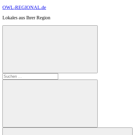
Zum
OWL-REGIONAL.de
Inhalt
Lokales aus Ihrer Region
springen
Suchformular
Suchen
öffnen
nach:
Suchen