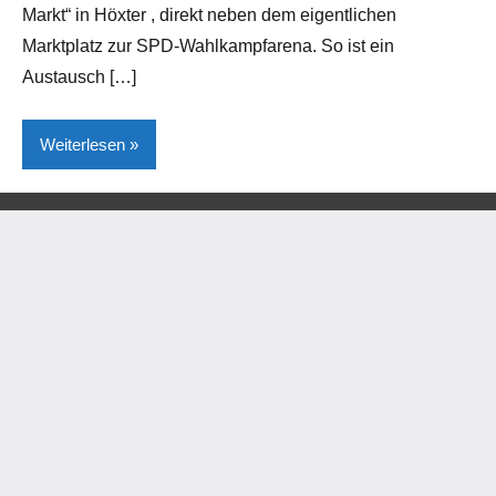
Markt“ in Höxter , direkt neben dem eigentlichen
Marktplatz zur SPD-Wahlkampfarena. So ist ein
Austausch […]
Weiterlesen
Gesellschaft/Politik
Höxter
Kreis
Höxter
Lokales