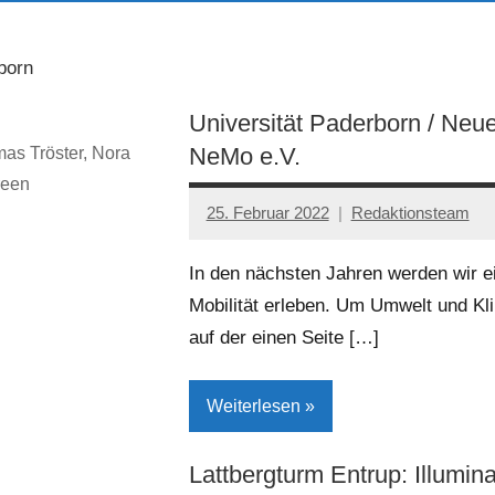
born
Universität Paderborn / Neue
NeMo e.V.
as Tröster, Nora
reen
25. Februar 2022
Redaktionsteam
In den nächsten Jahren werden wir e
Mobilität erleben. Um Umwelt und Kl
auf der einen Seite […]
Weiterlesen
Lattbergturm Entrup: Illumin
Gesellschaft/Politik