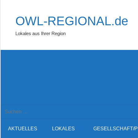
Zum
Inhalt
OWL-REGIONAL.de
springen
Lokales aus Ihrer Region
Suchformular
Suchen
öffnen
nach:
AKTUELLES
LOKALES
GESELLSCHAFT/P