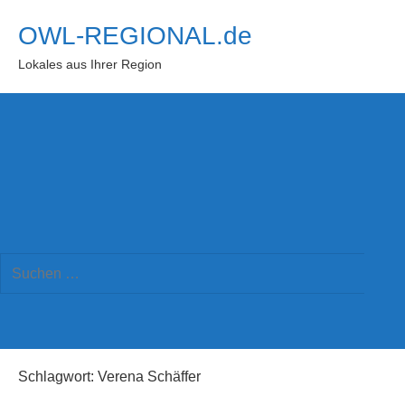
Zum
OWL-REGIONAL.de
Inhalt
springen
Lokales aus Ihrer Region
Suchformular
Suchen
öffnen
Such
nach:
Schlagwort:
Verena Schäffer